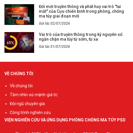
Đổi mới truyền thông và phát huy vai trò "tai
mắt" của Cựu chiến binh trong phòng, chống
ma túy giai đoạn mới
Gửi lúc 02/07/2026
Vai trò của truyền thông trong kỷ nguyên số:
ngăn chặn ma túy từ sớm, từ xa
Gửi lúc 01/07/2026
VỀ CHÚNG TÔI
Về chúng tôi
Tầm nhìn-sứ mệnh-giá trị
Đội ngũ chuyên gia
Công trình nghiên cứu
VIỆN NGHIÊN CỨU VÀ ỨNG DỤNG PHÒNG CHỐNG MA TÚY PSD