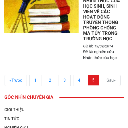
NHẬN THỨC CỦA
HỌC SINH, SINH
VIÊN VỀ CÁC
HOẠT ĐỘNG
TRUYỀN THÔNG
PHÒNG CHỐNG
MA TÚY TRONG
TRƯỜNG HỌC
Gửi lúc 13/09/2014
Đề tài nghiên cứu:
Nhận thức của học
sinh, sinh viên về ma
túy và các hoạt động
truyền thông phòng
5
«Trước
1
2
3
4
Sau»
chống ma túy trong
trường học.
GÓC NHÌN CHUYÊN GIA
GIỚI THIỆU
TIN TỨC
NGHIÊN CỨU