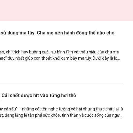
 sử dụng ma túy: Cha mẹ nên hành động thế nào cho
6
ạn, chỉ trích hay buông xuôi, sự bình tĩnh và thấu hiểu của cha mẹ
phao” duy nhất giúp con thoát khỏi cạm bẫy ma túy. Dưới đây là lộ
để cha mẹ đồng hành cùng con vượt qua nghịch cảnh.
 Cái chết được hít vào từng hơi thở
5
úy cá sấu” – những cái tên nghe tưởng vô hại nhưng thực chất lại là
ặt, đang lặng lẽ tàn phá sức khỏe, tinh thần và cuộc sống của người
những loại ma túy tự chế nguy hiểm, được tạo ra từ các hóa chất
thấy trong đời sống thường ngày. Sự dễ tiếp cận nhưng hậu quả kinh