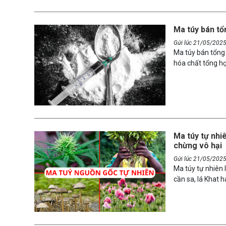
Ma túy bán tổ
Gửi lúc 21/05/202
Ma túy bán tổng 
hóa chất tổng hợ
người sử dụng. T
tổng hợp phổ bi
cộng đồng, đặc biệ
Ma túy tự nhi
chừng vô hại
Gửi lúc 21/05/202
Ma túy tự nhiên 
cần sa, lá Khat 
túy này đều tiềm
sống con người. 
tự nhiên và nhữn