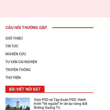
CÂU HỎI THƯỜNG GẶP
GIỚI THIỆU
TIN TỨC
NGHIÊN CỨU
TƯ VẤN CAI NGHIỆN
TRUYỀN THÔNG
THƯ VIỆN
BÀI VIẾT NỔI BẬT
Viện PSD và Tập đoàn PSD: Hành
trình "Về nguồn" tri ân tại vùng đất
thiêng Quảng Trị