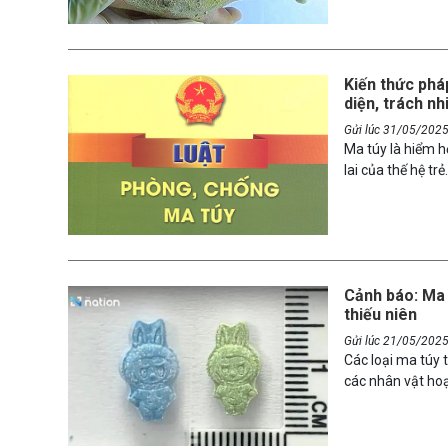
hoàng khiến loại
Kiến thức phá
diện, trách n
Gửi lúc 31/05/202
Ma túy là hiểm h
lai của thế hệ tr
trang bị kiến th
bắt buộc mà còn 
tích các quy địn
học sinh, gia đì
xây dựng môi tr
Cảnh báo: Ma t
thiếu niên
Gửi lúc 21/05/202
Các loại ma túy 
các nhân vật ho
học sinh, sinh v
đối với sức khỏe
trường cần đặc b