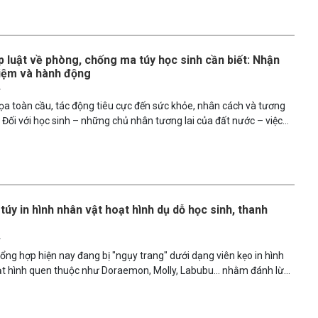
 ma túy này trở thành mối đe dọa mới đối với cộng đồng.
p luật về phòng, chống ma túy học sinh cần biết: Nhận
hiệm và hành động
5
ọa toàn cầu, tác động tiêu cực đến sức khỏe, nhân cách và tương
ẻ. Đối với học sinh – những chủ nhân tương lai của đất nước – việc
ức pháp luật về phòng, chống ma túy không chỉ là yêu cầu giáo dục
là biện pháp phòng ngừa hiệu quả. Bài viết này tổng hợp và phân
h pháp lý quan trọng từ Luật Phòng, chống ma túy năm 2021, giúp
nh, nhà trường và cộng đồng hiểu rõ trách nhiệm và cùng chung tay
ường học đường an toàn, không ma túy.
úy in hình nhân vật hoạt hình dụ dỗ học sinh, thanh
5
tổng hợp hiện nay đang bị "ngụy trang" dưới dạng viên kẹo in hình
ạt hình quen thuộc như Doraemon, Molly, Labubu... nhằm đánh lừa
iên và thanh thiếu niên. Hành vi này tiềm ẩn nguy cơ nghiêm trọng
 và tính mạng người sử dụng, đặc biệt là giới trẻ. Phụ huynh và nhà
iệt cảnh giác.