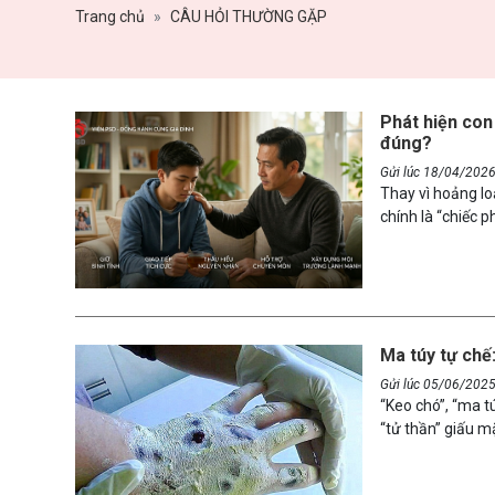
Trang chủ
CÂU HỎI THƯỜNG GẶP
Phát hiện con
đúng?
Gửi lúc 18/04/202
Thay vì hoảng lo
chính là “chiếc 
trình khoa học 
Ma túy tự chế:
Gửi lúc 05/06/202
“Keo chó”, “ma t
“tử thần” giấu m
sử dụng. Đây là 
độc hại, dễ tìm 