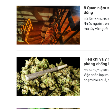
8 Quan niệm s
đúng
Gửi lúc 15/05/202
Nhiều người tro
ma túy và người 
mà còn cản trở n
đây sẽ chỉ ra 8 
quan hơn về vấn 
Tiêu chí và ý 
phòng chống 
Gửi lúc 14/05/202
Việc phân loại m
phạm hiệu quả, m
động phòng tránh
chí phân loại ma
phân loại.