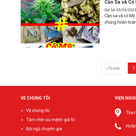
Cần Sa và Cỏ 
Gửi lúc 03/05/202
Cần sa và cỏ Mỹ 
chúng hoàn toàn
Bài viết dưới đâ
hai loại chất kí
1
«Trước
VỀ CHÚNG TÔI
VIỆN NGH
Về chúng tôi
Tòa n
Tầm nhìn-sứ mệnh-giá trị
Hotli
Đội ngũ chuyên gia