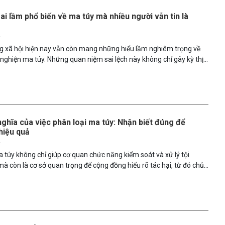
ai lầm phổ biến về ma túy mà nhiều người vẫn tin là
5
ng xã hội hiện nay vẫn còn mang những hiểu lầm nghiêm trọng về
nghiện ma túy. Những quan niệm sai lệch này không chỉ gây kỳ thị
ỗ lực phòng, chống và điều trị nghiện ma túy hiệu quả. Bài viết dưới
quan niệm sai lầm thường gặp và cung cấp góc nhìn khoa học, khách
đề này.
nghĩa của việc phân loại ma túy: Nhận biết đúng để
hiệu quả
5
a túy không chỉ giúp cơ quan chức năng kiểm soát và xử lý tội
à còn là cơ sở quan trọng để cộng đồng hiểu rõ tác hại, từ đó chủ
 và bảo vệ bản thân. Bài viết dưới đây sẽ giúp bạn nắm rõ các tiêu
 túy phổ biến hiện nay cùng những ý nghĩa thiết thực của từng cách