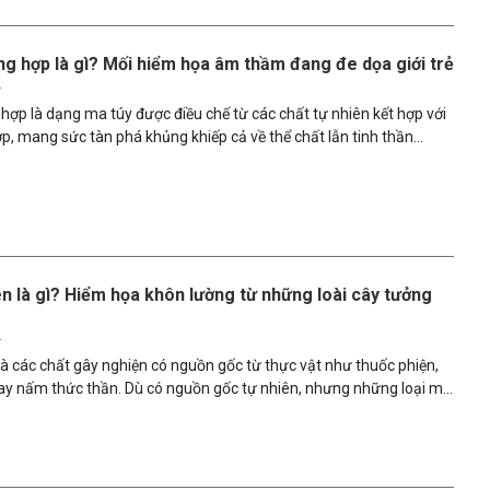
ng hợp là gì? Mối hiểm họa âm thầm đang đe dọa giới trẻ
5
hợp là dạng ma túy được điều chế từ các chất tự nhiên kết hợp với
p, mang sức tàn phá khủng khiếp cả về thể chất lẫn tinh thần
rong bài viết này, chúng ta sẽ cùng tìm hiểu hai loại ma túy bán
ến nhất: heroin và cocaine – những “tử thần” đang âm thầm gõ cửa
t là giới trẻ.
ên là gì? Hiểm họa khôn lường từ những loài cây tưởng
5
là các chất gây nghiện có nguồn gốc từ thực vật như thuốc phiện,
hay nấm thức thần. Dù có nguồn gốc tự nhiên, nhưng những loại ma
 ẩn tác hại nghiêm trọng đến sức khỏe thể chất, tinh thần và cuộc
Bài viết dưới đây sẽ giúp bạn nhận diện rõ hơn về từng loại ma túy
g hiểm họa khó lường từ việc sử dụng chúng.