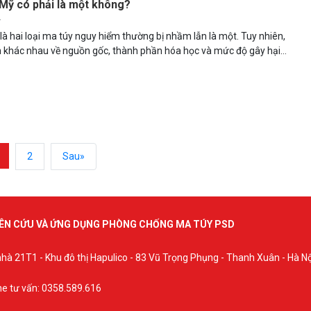
Mỹ có phải là một không?
5
là hai loại ma túy nguy hiểm thường bị nhầm lẫn là một. Tuy nhiên,
 khác nhau về nguồn gốc, thành phần hóa học và mức độ gây hại.
y sẽ giúp bạn nhận diện đúng và hiểu rõ tác hại nghiêm trọng của cả
ch thích này, từ đó chủ động phòng tránh và bảo vệ bản thân.
2
Sau»
IÊN CỨU VÀ ỨNG DỤNG PHÒNG CHỐNG MA TÚY PSD
hà 21T1 - Khu đô thị Hapulico - 83 Vũ Trọng Phụng - Thanh Xuân - Hà Nộ
ne tư vấn: 0358.589.616