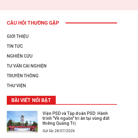
CÂU HỎI THƯỜNG GẶP
GIỚI THIỆU
TIN TỨC
NGHIÊN CỨU
TƯ VẤN CAI NGHIỆN
TRUYỀN THÔNG
THƯ VIỆN
BÀI VIẾT NỔI BẬT
Viện PSD và Tập đoàn PSD: Hành
trình "Về nguồn" tri ân tại vùng đất
thiêng Quảng Trị
Gửi lúc 28/07/2026