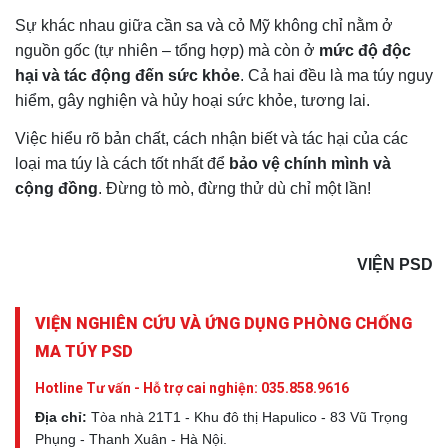
Sự khác nhau giữa cần sa và cỏ Mỹ không chỉ nằm ở
nguồn gốc (tự nhiên – tổng hợp) mà còn ở
mức độ độc
hại và tác động đến sức khỏe
. Cả hai đều là ma túy nguy
hiểm, gây nghiện và hủy hoại sức khỏe, tương lai.
Việc hiểu rõ bản chất, cách nhận biết và tác hại của các
loại ma túy là cách tốt nhất để
bảo vệ chính mình và
cộng đồng
. Đừng tò mò, đừng thử dù chỉ một lần!
VIỆN PSD
VIỆN NGHIÊN CỨU VÀ ỨNG DỤNG PHÒNG CHỐNG
MA TÚY PSD
Hotline Tư vấn - Hỗ trợ cai nghiện:
035.858.9616
Địa chỉ:
Tòa nhà 21T1 - Khu đô thị Hapulico - 83 Vũ Trọng
Phụng - Thanh Xuân - Hà Nội.