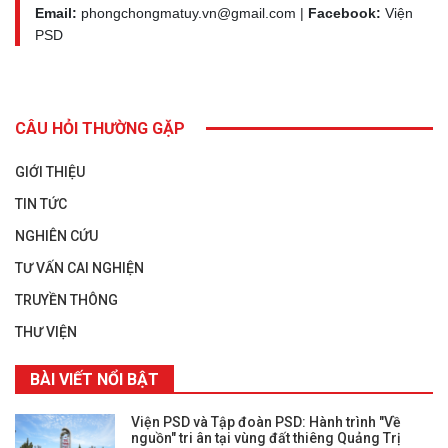
Email:
phongchongmatuy.vn@gmail.com |
Facebook:
Viện
PSD
CÂU HỎI THƯỜNG GẶP
GIỚI THIỆU
TIN TỨC
NGHIÊN CỨU
TƯ VẤN CAI NGHIỆN
TRUYỀN THÔNG
THƯ VIỆN
BÀI VIẾT NỔI BẬT
Viện PSD và Tập đoàn PSD: Hành trình "Về
nguồn" tri ân tại vùng đất thiêng Quảng Trị