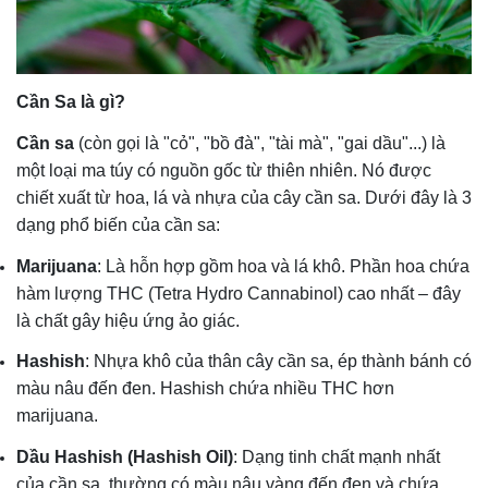
Cần Sa là gì?
Cần sa
(còn gọi là "cỏ", "bồ đà", "tài mà", "gai dầu"...) là
một loại ma túy có nguồn gốc từ thiên nhiên. Nó được
chiết xuất từ hoa, lá và nhựa của cây cần sa. Dưới đây là 3
dạng phổ biến của cần sa:
Marijuana
: Là hỗn hợp gồm hoa và lá khô. Phần hoa chứa
hàm lượng THC (Tetra Hydro Cannabinol) cao nhất – đây
là chất gây hiệu ứng ảo giác.
Hashish
: Nhựa khô của thân cây cần sa, ép thành bánh có
màu nâu đến đen. Hashish chứa nhiều THC hơn
marijuana.
Dầu Hashish (Hashish Oil)
: Dạng tinh chất mạnh nhất
của cần sa, thường có màu nâu vàng đến đen và chứa