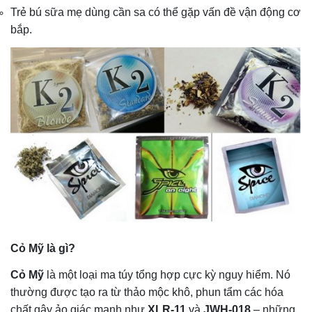
Trẻ bú sữa mẹ dùng cần sa có thể gặp vấn đề vận động cơ
bắp.
Cỏ Mỹ là gì?
Cỏ Mỹ
là một loại ma túy tổng hợp cực kỳ nguy hiểm. Nó
thường được tạo ra từ thảo mộc khô, phun tẩm các hóa
chất gây ảo giác mạnh như
XLR-11
và
JWH-018
– những