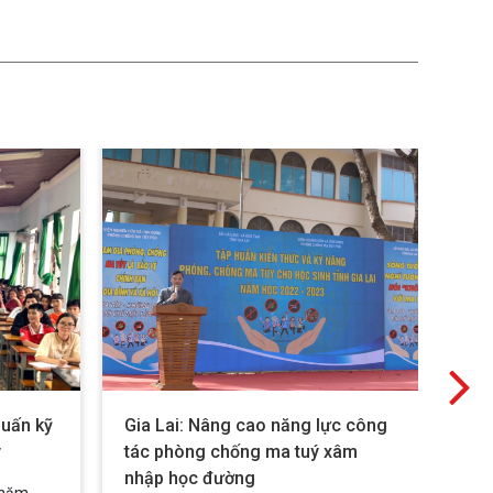
huấn kỹ
Gia Lai: Nâng cao năng lực công
Tập
y
tác phòng chống ma tuý xâm
ma 
nhập học đường
sin