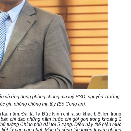
cứu và ứng dụng phòng chống ma tuý PSD, n
guyên Trưởng
ốc gia phòng chống ma túy (Bộ Công an),
âu năm, Đại tá Tạ Đức Ninh chỉ ra sự khác biệt lớn trong
bản chỉ đạo những năm trước chỉ gói gọn trong khoảng 2
hủ tướng Chính phủ dài tới 5 trang. Điều này thể hiện mức
t liệt từ cấp cao nhất. Mặc dù công tác tuyên truyền phòng