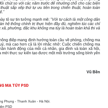
đôi chút so với các năm trước để nhường chỗ cho các biện
huật sắp xếp thứ tự ưu tiên trong chiến thuật, hoàn toàn
ể."
bày tỏ sự tin tưởng mạnh mẽ:
"Với tư cách là một công dân
oàn hệ thống chính trị thực hiện đầy đủ, nghiêm túc các chỉ
c xã, phường, đặc khu không ma túy là hoàn toàn khả thi và
thông điệp mang định hướng toàn cầu về phòng, chống ma
uý
, mà cao hơn cả là lời nhắc nhở: Cuộc chiến chống ma
thần hành động của mỗi cá nhân, gia đình và toàn xã hội
,
 mới thực sự kiến tạo được một môi trường sống bình yên
Vũ Bền
NG MA TÚY PSD
ọng Phụng - Thanh Xuân - Hà Nội.
iện PSD