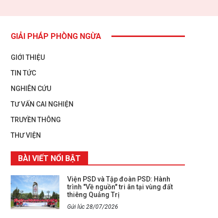
GIẢI PHÁP PHÒNG NGỪA
GIỚI THIỆU
TIN TỨC
NGHIÊN CỨU
TƯ VẤN CAI NGHIỆN
TRUYỀN THÔNG
THƯ VIỆN
BÀI VIẾT NỔI BẬT
Viện PSD và Tập đoàn PSD: Hành
trình "Về nguồn" tri ân tại vùng đất
thiêng Quảng Trị
Gửi lúc 28/07/2026