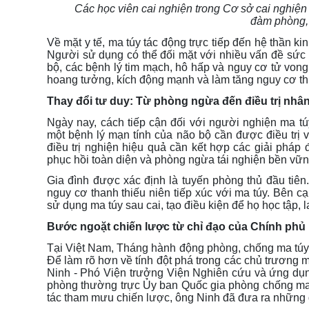
Các học viên cai nghiện trong Cơ sở cai nghiện
đàm phòng, 
Về mặt y tế, ma túy tác động trực tiếp đến hệ thần k
Người sử dụng có thể đối mặt với nhiều vấn đề sức 
bộ, các bệnh lý tim mạch, hô hấp và nguy cơ tử von
hoang tưởng, kích động mạnh và làm tăng nguy cơ th
Thay đổi tư duy: Từ phòng ngừa đến điều trị nhâ
Ngày nay, cách tiếp cận đối với người nghiện ma tú
một bệnh lý mạn tính của não bộ cần được điều trị v
điều trị nghiện hiệu quả cần kết hợp các giải pháp
phục hồi toàn diện và phòng ngừa tái nghiện bền vữ
Gia đình được xác định là tuyến phòng thủ đầu tiên
nguy cơ thanh thiếu niên tiếp xúc với ma túy
.
Bên cạ
sử dụng ma túy sau cai, tạo điều kiện để họ học tập, 
Bước ngoặt chiến lược từ chỉ đạo của Chính phủ
Tại Việt Nam, Tháng hành động phòng, chống ma túy 
Để làm rõ hơn về tính đột phá trong các chủ trương mớ
Ninh - Phó Viện trưởng Viện Nghiên cứu và ứng d
phòng thường trực Ủy ban Quốc gia phòng chống ma
tác tham mưu chiến lược, ông Ninh đã đưa ra những