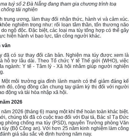
 ma tuý số 2 Đà Nẵng đang tham gia chương trình toạ
chống tái nghiện
inh trung ương, làm thay đổi nhận thức, hành vi và cảm xúc
.
khỏe nghiêm trọng như: rối loạn tâm thần, tổn thương não
g do ngộ độc
.
Đặc biệt, các loại ma túy tổng hợp có thể gây
ực hiện hành vi bạo lực, tấn công người khác
.
n văn
y đã có sự thay đổi căn bản
.
Nghiện ma túy được xem là
à hỗ trợ lâu dài
.
Theo Tổ chức Y tế Thế giới (WHO), việc
 đa ngành: Y tế - Tâm lý - Xã hội nhằm giúp người nghiện
ng
.
.
Một môi trường gia đình lành mạnh có thể giảm đáng kể
nh đó, cộng đồng cần chung tay giảm kỳ thị đối với người
lao động và tái hòa nhập xã hội
.
 năm 2026
năm 2026 (tháng 6) mang một khí thế hoàn toàn khác biệt.
i, chúng tôi đã có cuộc trao đổi với Đại tá, Bác sĩ Tạ Đức
ụng phòng chống ma túy (PSD), nguyên Trưởng phòng Văn
 túy (Bộ Công an). Với hơn 25 năm kinh nghiệm làm công
 đánh giá sâu sắc về định hướng năm nay.