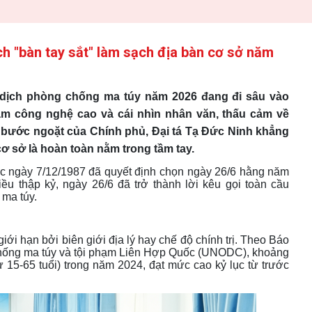
ch "bàn tay sắt" làm sạch địa bàn cơ sở năm
n dịch phòng chống ma túy năm 2026 đang đi sâu vào
phạm công nghệ cao và cái nhìn nhân văn, thấu cảm về
h bước ngoặt của Chính phủ, Đại tá Tạ Đức Ninh khẳng
cơ sở là hoàn toàn nằm trong tầm tay.
ốc ngày 7/12/1987 đã quyết định chọn ngày 26/6 hằng năm
iều thập kỷ, ngày 26/6 đã trở thành lời kêu gọi toàn cầu
 ma túy
.
ới hạn bởi biên giới địa lý hay chế độ chính trị
.
Theo Báo
hống ma túy và tội phạm Liên Hợp Quốc (UNODC), khoảng
 15-65 tuổi) trong năm 2024, đạt mức cao kỷ lục từ trước