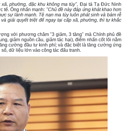
 xã, phường, đặc khu không ma túy",
Đại tá Tạ Đức Ninh
hực tế. Ông nhấn mạnh:
"Chủ đề này đáp ứng khát khao hơn
ực sự lành mạnh. Tệ nạn ma túy luôn phát sinh và bám rễ
à giải quyết triệt để ngay tại cấp xã, phường, thì tự khắc
 tượng với phương châm "3 giảm, 3 tăng" mà Chính phủ đề
ung, giảm nguồn cầu, giảm tác hại), điểm nhấn cốt lõi nằm
ăng cường đầu tư kinh phí; và đặc biệt là tăng cường ứng
số, dữ liệu lớn vào công tác đấu tranh.