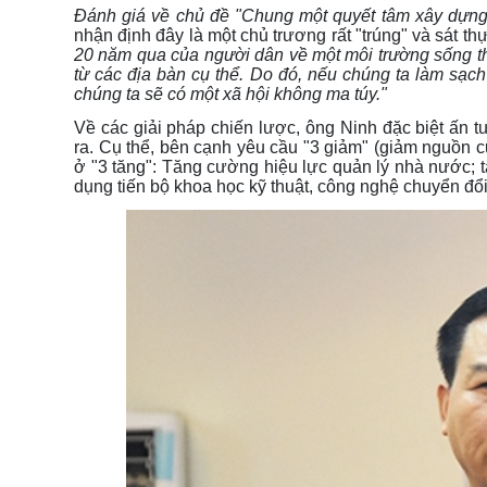
Đánh giá về chủ đề "Chung một quyết tâm xây dựng
nhận định đây là một chủ trương rất "trúng" và sát t
20 năm qua của người dân về một môi trường sống th
từ các địa bàn cụ thể. Do đó, nếu chúng ta làm sạch v
chúng ta sẽ có một xã hội không ma túy."
Về các giải pháp chiến lược, ông Ninh đặc biệt ấn
ra. Cụ thể, bên cạnh yêu cầu "3 giảm" (giảm nguồn c
ở "3 tăng": Tăng cường hiệu lực quản lý nhà nước; t
dụng tiến bộ khoa học kỹ thuật, công nghệ chuyển đổi 