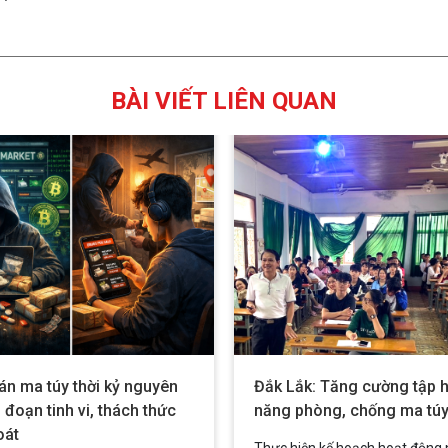
BÀI VIẾT LIÊN QUAN
án ma túy thời kỷ nguyên
Đắk Lắk: Tăng cường tập 
 đoạn tinh vi, thách thức
năng phòng, chống ma tú
oát