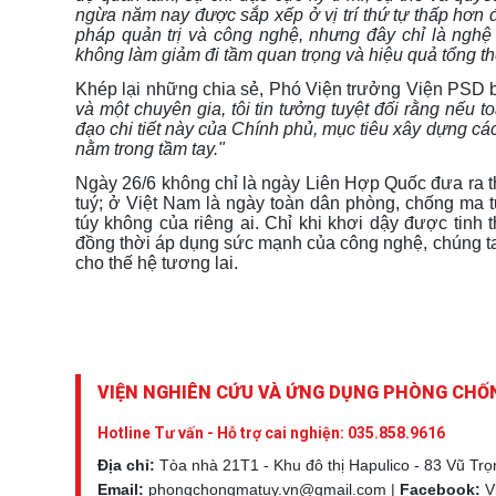
ngừa năm nay được sắp xếp ở vị trí thứ tự thấp hơn 
pháp quản trị và công nghệ, nhưng đây chỉ là nghệ t
không làm giảm đi tầm quan trọng và hiệu quả tổng th
Khép lại những chia sẻ, Phó Viện trưởng Viện PSD 
và một chuyên gia, tôi tin tưởng tuyệt đối rằng nếu t
đạo chi tiết này của Chính phủ, mục tiêu xây dựng cá
nằm trong tầm tay."
Ngày 26/6 không chỉ là ngày Liên Hợp Quốc đưa ra 
tuý; ở Việt Nam là ngày toàn dân phòng, chống ma t
túy không của riêng ai
.
Chỉ khi khơi dậy được tinh 
đồng thời áp dụng sức mạnh của công nghệ, chúng ta
cho thế hệ tương lai.
VIỆN NGHIÊN CỨU VÀ ỨNG DỤNG PHÒNG CHỐ
Hotline Tư vấn - Hỗ trợ cai nghiện:
035.858.9616
Địa chỉ:
Tòa nhà 21T1 - Khu đô thị Hapulico - 83 Vũ Tr
Email:
phongchongmatuy.vn@gmail.com |
Facebook:
V