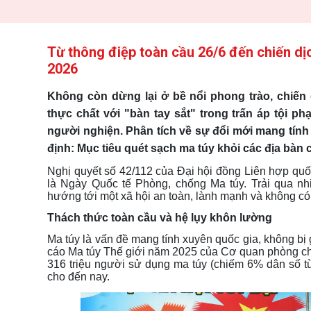
Từ thông điệp toàn cầu 26/6 đến chiến dị
2026
Không còn dừng lại ở bề nổi phong trào, chiế
thực chất với "bàn tay sắt" trong trấn áp tội 
người nghiện. Phân tích về sự đổi mới mang tín
định: Mục tiêu quét sạch ma túy khỏi các địa bàn 
Nghị quyết số 42/112 của Đại hội đồng Liên hợp qu
là Ngày Quốc tế Phòng, chống Ma túy
.
Trải qua nh
hướng tới một xã hội an toàn, lành mạnh và không có
Thách thức toàn cầu và hệ lụy khôn lường
Ma túy là vấn đề mang tính xuyên quốc gia, không bị gi
cáo Ma túy Thế giới năm 2025 của Cơ quan phòng c
316 triệu người sử dụng ma túy (chiếm 6% dân số từ
cho đến nay
.