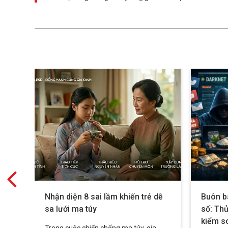
ng
Nhận diện 8 sai lầm khiến trẻ dễ
Buôn b
sa lưới ma túy
số: Thủ
kiểm s