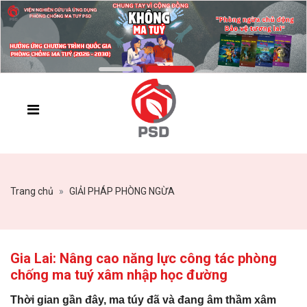
Trang chủ
GIẢI PHÁP PHÒNG NGỪA
Gia Lai: Nâng cao năng lực công tác phòng
chống ma tuý xâm nhập học đường
Thời gian gần đây, ma túy đã và đang âm thầm xâm