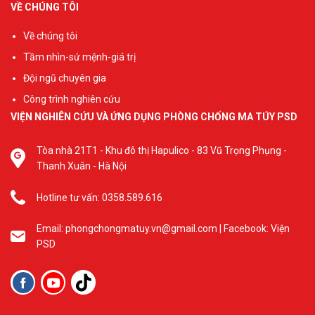
VỀ CHÚNG TÔI
2022-2023”, nhằm thực
hiện các nhiệm vụ phòng
Về chúng tôi
chống ma túy, mại dâm,
HIV/AIDS trong trường
Tầm nhìn-sứ mệnh-giá trị
học theo kế hoạch
Đội ngũ chuyên gia
599/KH-BGDĐT.
Công trình nghiên cứu
VIỆN NGHIÊN CỨU VÀ ỨNG DỤNG PHÒNG CHỐNG MA TÚY PSD
Tòa nhà 21T1 - Khu đô thị Hapulico - 83 Vũ Trọng Phụng -
Thanh Xuân - Hà Nội
Hotline tư vấn: 0358.589.616
Email: phongchongmatuy.vn@gmail.com | Facebook: Viện
PSD