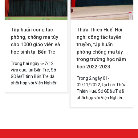
Tập huấn công tác
Thừa Thiên Huế: Hội
phòng, chống ma túy
nghị công tác tuyên
cho 1000 giáo viên và
truyền, tập huấn
học sinh tại Bến Tre
phòng chống ma túy
trong trường học năm
Trong hai ngày 6-7/12
học 2022-2023
vừa qua, tại Bến Tre, Sở
GD&ĐT tỉnh Bến Tre đã
Trong 2 ngày 01-
phối hợp với Viện Nghiên
02/11/2022, tại tỉnh Thừa
cứu và Ứng dụng phòng
Thiên Huế, Sở GD&ĐT đã
chống ma túy PSD tổ
phối hợp với Viện Nghiên
chức Hội nghị tuyên
cứu và Ứng dụng phòng
truyền, tập huấn về công
chống ma túy PSD (Viện
tác phòng, chống ma túy
PSD) tổ chức “Hội nghị
cho cán bộ quản lý, giáo
tuyên truyền, tập huấn kỹ
viên và học sinh.
năng phòng chống ma túy
trong trường học năm học