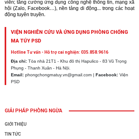
viên; tăng cường ứng dụng công nghệ thông tin, mạng xã
hội (Zalo, Facebook…), nền tảng di động... trong các hoạt
động tuyên truyền.
VIỆN NGHIÊN CỨU VÀ ỨNG DỤNG PHÒNG CHỐNG
MA TÚY PSD
Hotline Tư vấn - Hỗ trợ cai nghiện:
035.858.9616
Địa chỉ:
Tòa nhà 21T1 - Khu đô thị Hapulico - 83 Vũ Trọng
Phụng - Thanh Xuân - Hà Nội.
Email:
phongchongmatuy.vn@gmail.com |
Facebook:
Viện
PSD
GIẢI PHÁP PHÒNG NGỪA
GIỚI THIỆU
TIN TỨC