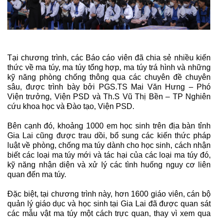
Tại chương trình, các Báo cáo viên đã chia sẻ nhiều kiến
thức về ma túy, ma túy tổng hợp, ma túy trá hình và những
kỹ năng phòng chống thông qua các chuyên đề chuyên
sâu, được trình bày bởi PGS.TS Mai Văn Hưng – Phó
Viện trưởng, Viện PSD và Th.S Vũ Thị Bền – TP Nghiên
cứu khoa học và Đào tạo, Viện PSD.
Bên cạnh đó, khoảng 1000 em học sinh trên địa bàn tỉnh
Gia Lai cũng được trau dồi, bổ sung các kiến thức pháp
luật về phòng, chống ma túy dành cho học sinh, cách nhận
biết các loại ma túy mới và tác hại của các loại ma túy đó,
kỹ năng nhận diện và xử lý các tình huống nguy cơ liên
quan đến ma túy.
Đặc biệt, tại chương trình này, hơn 1600 giáo viên, cán bộ
quản lý giáo dục và học sinh tại Gia Lai đã được quan sát
các mẫu vật ma túy một cách trực quan, thay vì xem qua