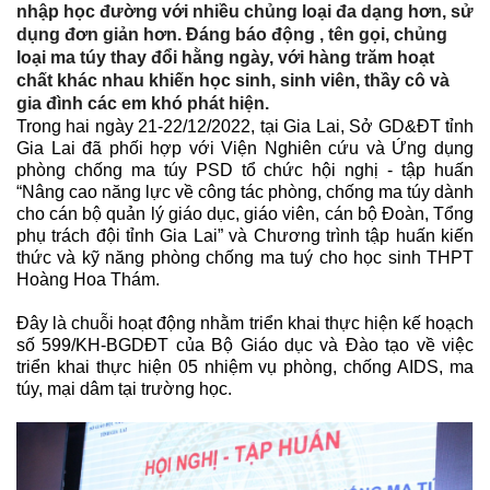
nhập học đường với nhiều chủng loại đa dạng hơn, sử
dụng đơn giản hơn. Đáng báo động , tên gọi, chủng
loại ma túy thay đổi hằng ngày, với hàng trăm hoạt
chất khác nhau khiến học sinh, sinh viên, thầy cô và
gia đình các em khó phát hiện.
Trong hai ngày 21-22/12/2022, tại Gia Lai, Sở GD&ĐT tỉnh
Gia Lai đã phối hợp với Viện Nghiên cứu và Ứng dụng
phòng chống ma túy PSD tổ chức hội nghị - tập huấn
“Nâng cao năng lực về công tác phòng, chống ma túy dành
cho cán bộ quản lý giáo dục, giáo viên, cán bộ Đoàn, Tổng
phụ trách đội tỉnh Gia Lai” và Chương trình tập huấn kiến
thức và kỹ năng phòng chống ma tuý cho học sinh THPT
Hoàng Hoa Thám.
Đây là chuỗi hoạt động nhằm triển khai thực hiện kế hoạch
số 599/KH-BGDĐT của Bộ Giáo dục và Đào tạo về việc
triển khai thực hiện 05 nhiệm vụ phòng, chống AIDS, ma
túy, mại dâm tại trường học.