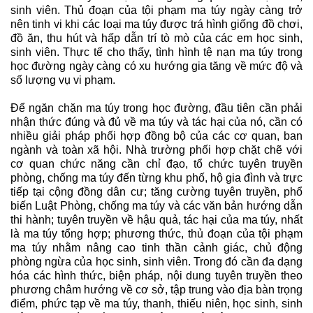
sinh viên. Thủ đoạn của tội phạm ma túy ngày càng trở
nên tinh vi khi các loại ma túy được trá hình giống đồ chơi,
đồ ăn, thu hút và hấp dẫn trí tò mò của các em học sinh,
sinh viên. Thực tế cho thấy, tình hình tệ nạn ma túy trong
học đường ngày càng có xu hướng gia tăng về mức độ và
số lượng vụ vi phạm.
Để ngăn chặn ma túy trong học đường, đầu tiên cần phải
nhận thức đúng và đủ về ma túy và tác hại của nó, cần có
nhiều giải pháp phối hợp đồng bộ của các cơ quan, ban
ngành và toàn xã hội. Nhà trường phối hợp chặt chẽ với
cơ quan chức năng cần chỉ đạo, tổ chức tuyên truyền
phòng, chống ma túy đến từng khu phố, hộ gia đình và trực
tiếp tại cộng đồng dân cư; tăng cường tuyên truyền, phổ
biến Luật Phòng, chống ma túy và các văn bản hướng dẫn
thi hành; tuyên truyền về hậu quả, tác hại của ma túy, nhất
là ma túy tổng hợp; phương thức, thủ đoạn của tội phạm
ma túy nhằm nâng cao tinh thần cảnh giác, chủ động
phòng ngừa của học sinh, sinh viên. Trong đó cần đa dạng
hóa các hình thức, biện pháp, nội dung tuyên truyền theo
phương châm hướng về cơ sở, tập trung vào địa bàn trọng
điểm, phức tạp về ma túy, thanh, thiếu niên, học sinh, sinh