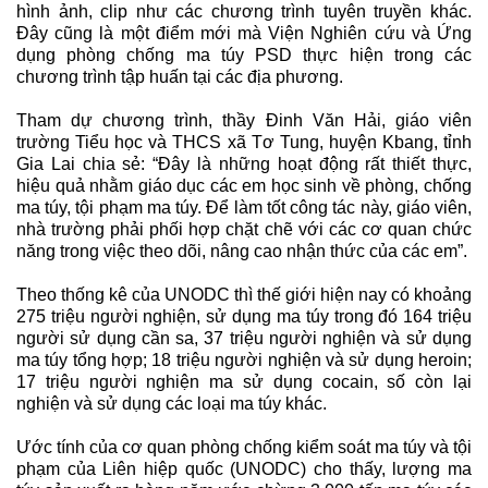
hình ảnh, clip như các chương trình tuyên truyền khác.
Đây cũng là một điểm mới mà Viện Nghiên cứu và Ứng
dụng phòng chống ma túy PSD thực hiện trong các
chương trình tập huấn tại các địa phương.
Tham dự chương trình, thầy Đinh Văn Hải, giáo viên
trường Tiểu học và THCS xã Tơ Tung, huyện Kbang, tỉnh
Gia Lai chia sẻ: “Đây là những hoạt động rất thiết thực,
hiệu quả nhằm giáo dục các em học sinh về phòng, chống
ma túy, tội phạm ma túy. Để làm tốt công tác này, giáo viên,
nhà trường phải phối hợp chặt chẽ với các cơ quan chức
năng trong việc theo dõi, nâng cao nhận thức của các em”.
Theo thống kê của UNODC thì thế giới hiện nay có khoảng
275 triệu người nghiện, sử dụng ma túy trong đó 164 triệu
người sử dụng cần sa, 37 triệu người nghiện và sử dụng
ma túy tổng hợp; 18 triệu người nghiện và sử dụng heroin;
17 triệu người nghiện ma sử dụng cocain, số còn lại
nghiện và sử dụng các loại ma túy khác.
Ước tính của cơ quan phòng chống kiểm soát ma túy và tội
phạm của Liên hiệp quốc (UNODC) cho thấy, lượng ma