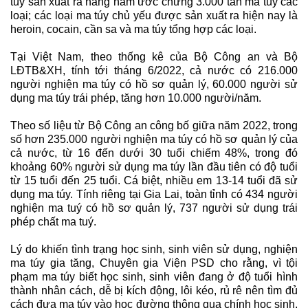
túy sản xuất ra hàng năm ước chừng 3.000 tấn ma túy các
loại; các loại ma túy chủ yếu được sản xuất ra hiện nay là
heroin, cocain, cần sa và ma túy tổng hợp các loại.
Tại Việt Nam, theo thống kê của Bộ Công an và Bộ
LĐTB&XH, tính tới tháng 6/2022, cả nước có 216.000
người nghiện ma túy có hồ sơ quản lý, 60.000 người sử
dụng ma túy trái phép, tăng hơn 10.000 người/năm.
Theo số liệu từ Bộ Công an công bố giữa năm 2022, trong
số hơn 235.000 người nghiện
ma túy
có hồ sơ quản lý của
cả nước, từ 16 đến dưới 30 tuổi chiếm 48%, trong đó
khoảng 60% người sử dụng ma túy lần đầu tiên có độ tuổi
từ 15 tuổi đến 25 tuổi. Cá biệt, nhiều em 13-14 tuổi đã sử
dụng ma túy. Tính riêng tại Gia Lai, toàn tỉnh có 434 người
nghiện ma tuý có hồ sơ quản lý, 737 người sử dụng trái
phép chất ma tuý.
Lý do khiến tình trạng học sinh, sinh viên sử dụng, nghiện
ma túy gia tăng, Chuyên gia Viện PSD cho rằng, vì tội
phạm ma túy biết học sinh, sinh viên đang ở độ tuổi hình
thành nhân cách, dễ bị kích động, lôi kéo, rủ rê nên tìm đủ
cách đưa ma túy vào học đường thông qua chính học sinh,