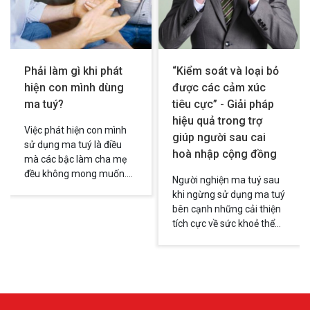
Phải làm gì khi phát
“Kiểm soát và loại bỏ
hiện con mình dùng
được các cảm xúc
ma tuý?
tiêu cực” - Giải pháp
hiệu quả trong trợ
Việc phát hiện con mình
giúp người sau cai
sử dụng ma tuý là điều
hoà nhập cộng đồng
mà các bậc làm cha mẹ
đều không mong muốn.
Người nghiện ma tuý sau
Sẽ có nhiều kiểu phản ứng
khi ngừng sử dụng ma tuý
khác nhau như sốc, buồn
bên cạnh những cải thiện
bã, giận dữ, thất vọng…
tích cực về sức khoẻ thể
Đây đều là các phản ứng
chất thì họ cũng có những
dễ hiểu của các bậc phụ
thay đổi về sức khoẻ tinh
huynh, Vậy phải làm gì khi
thần và đời sống tình cảm.
phát hiện con mình sử
Họ bắt đầu mong muốn
dụng ma tuý. Dưới đây là
và tích cực tham gia các
một số lưu ý giúp các bậc