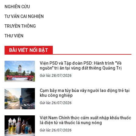
NGHIÊN CỨU
TƯ VẤN CAI NGHIỆN
TRUYỀN THÔNG
THƯ VIỆN
BÀI VIẾT NỔI BẬT
Viện PSD và Tập đoàn PSD: Hành trình "Về
nguồn" tri ân tại vùng đất thiêng Quảng Trị
Gửi lúc 28/07/2026
Cạm bẫy ma túy bủa vây người lao động trẻ tại
khu công nghiệp
Gửi lúc 26/07/2026
Việt Nam Chính thức cấm xuất nhập khẩu thuốc
lá điện tử và thuốc lá nung nóng
Gửi lúc 26/07/2026