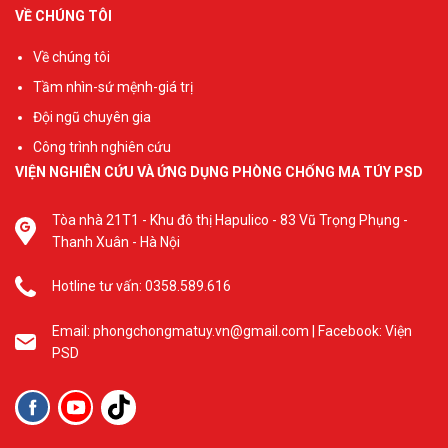
hoạt động xã hội hơn để
phụ huynh xử lý tình
VỀ CHÚNG TÔI
chứng minh sự thay đổi
huống này được tốt hơn.
tích cực của mình, đồng
Về chúng tôi
thời cải thiện chất lượng
cuộc sống của mình.
Tầm nhìn-sứ mệnh-giá trị
Đội ngũ chuyên gia
Công trình nghiên cứu
VIỆN NGHIÊN CỨU VÀ ỨNG DỤNG PHÒNG CHỐNG MA TÚY PSD
Tòa nhà 21T1 - Khu đô thị Hapulico - 83 Vũ Trọng Phụng -
Thanh Xuân - Hà Nội
Hotline tư vấn: 0358.589.616
Email: phongchongmatuy.vn@gmail.com | Facebook: Viện
PSD