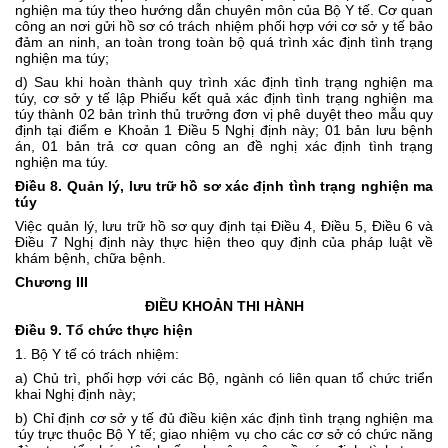
nghiện ma túy theo hướng dẫn chuyên môn của Bộ Y tế. Cơ quan
công an nơi gửi hồ sơ có trách nhiệm phối hợp với cơ sở y tế bảo
đảm an ninh, an toàn trong toàn bộ quá trình xác định tình trạng
nghiện ma túy;
d) Sau khi hoàn thành quy trình xác định tình trạng nghiện ma
túy, cơ sở y tế lập Phiếu kết quả xác định tình trạng nghiện ma
túy thành 02 bản trình thủ trưởng đơn vị phê duyệt theo mẫu quy
định tại điểm e Khoản 1 Điều 5 Nghị định này; 01 bản lưu bệnh
án, 01 bản trả cơ quan công an đề nghị xác định tình trạng
nghiện ma túy.
Điều 8. Quản lý, lưu trữ hồ sơ xác định tình trạng nghiện ma
túy
Việc quản lý, lưu trữ hồ sơ quy định tại Điều 4, Điều 5, Điều 6 và
Điều 7 Nghị định này thực hiện theo quy định của pháp luật về
khám bệnh, chữa bệnh.
Chương III
ĐIỀU KHOẢN THI HÀNH
Điều 9. Tổ chức thực hiện
1. Bộ Y tế có trách nhiệm:
a) Chủ trì, phối hợp với các Bộ, ngành có liên quan tổ chức triển
khai Nghị định này;
b) Chỉ định cơ sở y tế đủ điều kiện xác định tình trạng nghiện ma
túy trực thuộc Bộ Y tế; giao nhiệm vụ cho các cơ sở có chức năng