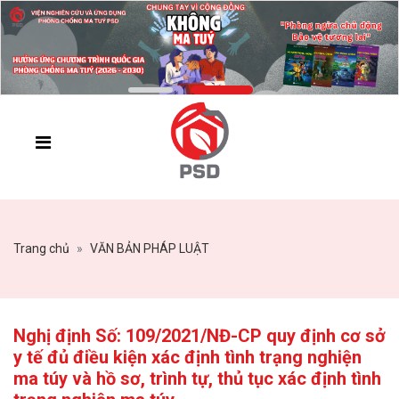
Trang chủ
VĂN BẢN PHÁP LUẬT
Nghị định Số: 109/2021/NĐ-CP quy định cơ sở
y tế đủ điều kiện xác định tình trạng nghiện
ma túy và hồ sơ, trình tự, thủ tục xác định tình