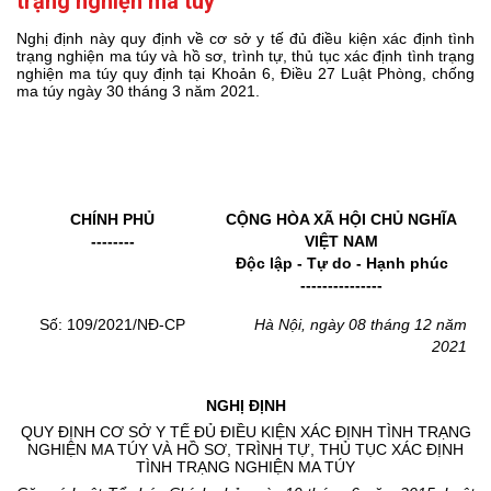
trạng nghiện ma túy
Nghị định này quy định về cơ sở y tế đủ điều kiện xác định tình
trạng nghiện ma túy và hồ sơ, trình tự, thủ tục xác định tình trạng
nghiện ma túy quy định tại
Khoản 6, Điều 27 Luật Phòng, chống
ma túy
ngày 30 tháng 3 năm 2021.
CHÍNH PHỦ
CỘNG HÒA XÃ HỘI CHỦ NGHĨA
--------
VIỆT NAM
Độc lập - Tự do - Hạnh phúc
---------------
Số: 109/2021/NĐ-CP
Hà Nội, ngày 08 tháng 12 năm
2021
NGHỊ ĐỊNH
QUY ĐỊNH CƠ SỞ Y TẾ ĐỦ ĐIỀU KIỆN XÁC ĐỊNH TÌNH TRẠNG
NGHIỆN MA TÚY VÀ HỒ SƠ, TRÌNH TỰ, THỦ TỤC XÁC ĐỊNH
TÌNH TRẠNG NGHIỆN MA TÚY