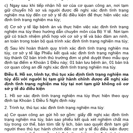
c) Ngay sau khi tiếp nhận hồ sơ của cơ quan công an, nơi tạm
giữ chuyển hồ sơ và người được đề nghị xác định tình trạng
nghiện ma túy đến cơ sở y tế đủ điều kiện để thực hiện việc xác
định tình trạng nghiện ma túy;
d) Cơ sở y tế lập bệnh án và thực hiện việc xác định tình trạng
nghiện ma túy theo hướng dẫn chuyên môn của Bộ Y tế. Nơi tạm
giữ có trách nhiệm phối hợp với cơ sở y tế và bảo đảm an ninh,
an toàn trong toàn bộ quá trình xác định tình trạng nghiện ma túy;
đ) Sau khi hoàn thành quy trình xác định tình trạng nghiện ma
túy, cơ sở y tế lập Phiếu kết quả xác định tình trạng nghiện ma
túy thành 02 bản trình thủ trưởng đơn vị phê duyệt theo mẫu quy
định tại điểm e Khoản 1 Điều này; 01 bản lưu bệnh án, 01 bản trả
cơ quan công an đề nghị xác định tình trạng nghiện ma túy.
Điều 6. Hồ sơ, trình tự, thủ tục xác định tình trạng nghiện ma
túy đối với người bị tạm giữ hành chính được đề nghị xác
định tình trạng nghiện ma túy tại nơi tạm giữ không có cơ
sở y tế đủ điều kiện
1. Hồ sơ xác định tình trạng nghiện ma túy thực hiện theo quy
định tại Khoản 1 Điều 5 Nghị định này.
2. Trình tự, thủ tục xác định tình trạng nghiện ma túy:
a) Cơ quan công an gửi hồ sơ gồm: giấy đề nghị xác định tình
trạng nghiện ma túy, bản sao phiếu kết quả xét nghiệm chất ma
túy trong cơ thể, bản tóm tắt lý lịch, bản sao quyết định tạm giữ
người theo thủ tục hành chính đến cơ sở y tế đủ điều kiện được