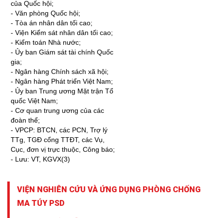
của Quốc hội;
- Văn phòng Quốc hội;
- Tòa án nhân dân tối cao;
- Viện Kiểm sát nhân dân tối cao;
- Kiểm toán Nhà nước;
- Ủy ban Giám sát tài chính Quốc
gia;
- Ngân hàng Chính sách xã hội;
- Ngân hàng Phát triển Việt Nam;
- Ủy ban Trung ương Mặt trận Tổ
quốc Việt Nam;
- Cơ quan trung ương của các
đoàn thể;
- VPCP: BTCN, các PCN, Trợ lý
TTg, TGĐ cổng TTĐT, các Vụ,
Cục, đơn vị trực thuộc, Công báo;
- Lưu: VT, KGVX(3)
VIỆN NGHIÊN CỨU VÀ ỨNG DỤNG PHÒNG CHỐNG
MA TÚY PSD