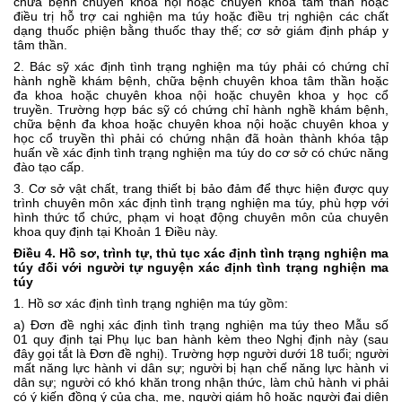
chữa bệnh chuyên khoa nội hoặc chuyên khoa tâm thần hoặc
điều trị hỗ trợ cai nghiện ma túy hoặc điều trị nghiện các chất
dạng thuốc phiện bằng thuốc thay thế; cơ sở giám định pháp y
tâm thần.
2. Bác sỹ xác định tình trạng nghiện ma túy phải có chứng chỉ
hành nghề khám bệnh, chữa bệnh chuyên khoa tâm thần hoặc
đa khoa hoặc chuyên khoa nội hoặc chuyên khoa y học cổ
truyền. Trường hợp bác sỹ có chứng chỉ hành nghề khám bệnh,
chữa bệnh đa khoa hoặc chuyên khoa nội hoặc chuyên khoa y
học cổ truyền thì phải có chứng nhận đã hoàn thành khóa tập
huấn về xác định tình trạng nghiện ma túy do cơ sở có chức năng
đào tạo cấp.
3. Cơ sở vật chất, trang thiết bị bảo đảm để thực hiện được quy
trình chuyên môn xác định tình trạng nghiện ma túy, phù hợp với
hình thức tổ chức, phạm vi hoạt động chuyên môn của chuyên
khoa quy định tại Khoản 1 Điều này.
Điều 4. Hồ sơ, trình tự, thủ tục xác định tình trạng nghiện ma
túy đối với người tự nguyện xác định tình trạng nghiện ma
túy
1. Hồ sơ xác định tình trạng nghiện ma túy gồm:
a) Đơn đề nghị xác định tình trạng nghiện ma túy theo
Mẫu số
01
quy định tại Phụ lục ban hành kèm theo Nghị định này (sau
đây gọi tắt là Đơn đề nghị). Trường hợp người dưới 18 tuổi; người
mất năng lực hành vi dân sự; người bị hạn chế năng lực hành vi
dân sự; người có khó khăn trong nhận thức, làm chủ hành vi phải
có ý kiến đồng ý của cha, mẹ, người giám hộ hoặc người đại diện