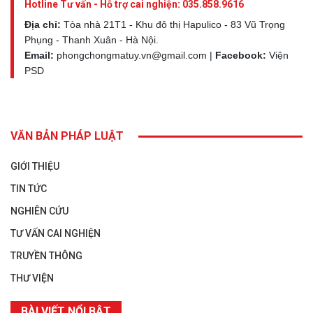
Hotline Tư vấn - Hỗ trợ cai nghiện:
035.858.9616
Địa chỉ:
Tòa nhà 21T1 - Khu đô thị Hapulico - 83 Vũ Trọng
Phụng - Thanh Xuân - Hà Nội.
Email:
phongchongmatuy.vn@gmail.com |
Facebook:
Viện
PSD
VĂN BẢN PHÁP LUẬT
GIỚI THIỆU
TIN TỨC
NGHIÊN CỨU
TƯ VẤN CAI NGHIỆN
TRUYỀN THÔNG
THƯ VIỆN
BÀI VIẾT NỔI BẬT