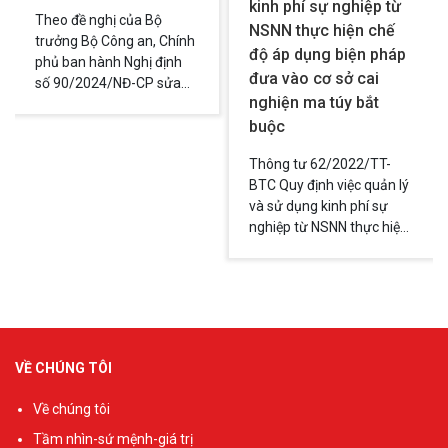
kinh phí sự nghiệp từ
Theo đề nghị của Bộ
NSNN thực hiện chế
trưởng Bộ Công an, Chính
độ áp dụng biện pháp
phủ ban hành Nghị định
đưa vào cơ sở cai
số 90/2024/NĐ-CP sửa
nghiện ma túy bắt
đổi, bổ sung danh mục
chất ma túy và tiền chất
buộc
ban hành kèm theo Nghị
Thông tư 62/2022/TT-
định số 57/2022/NĐ-CP
BTC Quy định việc quản lý
ngày 25 tháng 8 năm
và sử dụng kinh phí sự
2022 của Chính phủ quy
nghiệp từ NSNN thực hiện
định các danh mục chất
chế độ áp dụng biện pháp
ma túy và tiền chất; có
đưa vào cơ sở cai nghiện
hiệu lực thi hành từ ngày
ma túy bắt buộc
17/7/2024.
VỀ CHÚNG TÔI
Về chúng tôi
Tầm nhìn-sứ mệnh-giá trị