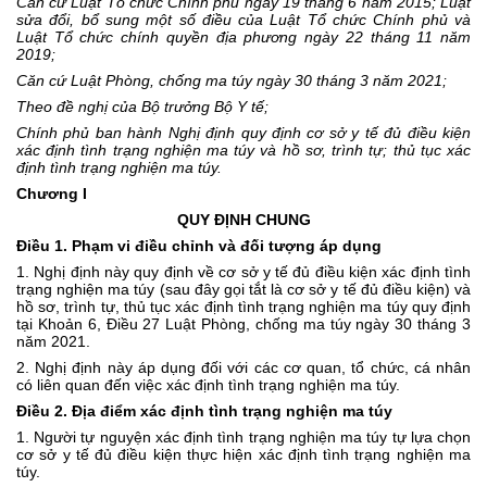
Căn cứ Luật Tổ chức Chính phủ ngày 19 tháng 6 năm 2015; Luật
sửa đổi, bổ sung một số điều của Luật Tổ chức Chính phủ và
Luật Tổ chức chính quyền địa phương ngày 22 tháng 11 năm
2019;
Căn cứ Luật Phòng, chống ma túy ngày 30 tháng 3 năm 2021;
Theo đề nghị của Bộ trưởng Bộ Y tế;
Chính phủ ban hành Nghị định quy định cơ sở y tế đủ điều kiện
xác định tình trạng nghiện ma túy và hồ sơ, trình tự; thủ tục xác
định tình trạng nghiện ma túy.
Chương I
QUY ĐỊNH CHUNG
Điều 1. Phạm vi điều chỉnh và đối tượng áp dụng
1. Nghị định này quy định về cơ sở y tế đủ điều kiện xác định tình
trạng nghiện ma túy (sau đây gọi tắt là cơ sở y tế đủ điều kiện) và
hồ sơ, trình tự, thủ tục xác định tình trạng nghiện ma túy quy định
tại
Khoản 6, Điều 27 Luật Phòng, chống ma túy
ngày 30 tháng 3
năm 2021.
2. Nghị định này áp dụng đối với các cơ quan, tổ chức, cá nhân
có liên quan đến việc xác định tình trạng nghiện ma túy.
Điều 2. Địa điểm xác định tình trạng nghiện ma túy
1. Người tự nguyện xác định tình trạng nghiện ma túy tự lựa chọn
cơ sở y tế đủ điều kiện thực hiện xác định tình trạng nghiện ma
túy.