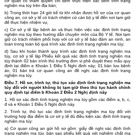
cơ quan có thẩm quyền chỉ định thực hiện xác định tình trạng
nghiện ma túy trên địa bàn;
b) Trong thời hạn 24 giờ kể từ khi nhận được hồ sơ của cơ quan
công an, cơ sở y tế có trách nhiệm cử cán bộ y tế đến nơi tạm giữ
để thực hiện nhiệm vụ;
c) Cơ sở y tế lập bệnh án và thực hiện việc xác định tình trạng
nghiện ma túy theo hướng dẫn chuyên môn của Bộ Y tế. Nơi tạm
giữ có trách nhiệm phối hợp với cơ sở y tế bảo đảm an ninh, an
toàn trong toàn bộ quá trình xác định tình trạng nghiện ma túy;
d) Sau khi hoàn thành quy trình xác định tình trạng nghiện ma
túy, cơ sở y tế lập Phiếu kết quả xác định tình trạng nghiện ma
túy thành 02 bản trình thủ trưởng đơn vị phê duyệt theo mẫu quy
định tại điểm e Khoản 1 Điều 5 Nghị định này; 01 bản lưu bệnh
án, 01 bản trả cơ quan công an đề nghị xác định tình trạng
nghiện ma túy.
Điều 7. Hồ sơ, trình tự, thủ tục xác định tình trạng nghiện ma
túy đối với người không bị tạm giữ theo thủ tục hành chính
quy định tại điểm b Khoản 2 Điều 2 Nghị định này
1. Hồ sơ xác định tình trạng nghiện ma túy gồm các điểm a, b, c,
đ và e Khoản 1 Điều 5 Nghị định này.
2. Trình tự, thủ tục xác định tình trạng nghiện ma túy đối với
trường hợp địa điểm là cơ sở y tế đủ điều kiện xác định tình trạng
nghiện ma túy:
a) Cơ quan công an gửi hồ sơ gồm: giấy đề nghị xác định tình
trạng nghiện ma túy, bản sao phiếu kết quả xét nghiệm chất ma