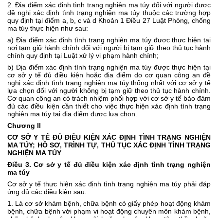
2. Địa điểm xác định tình trạng nghiện ma túy đối với người được
đề nghị xác định tình trạng nghiện ma túy thuộc các trường hợp
quy định tại
điểm a, b, c và d Khoản 1 Điều 27 Luật Phòng, chống
ma túy
thực hiện như sau:
a) Địa điểm xác định tình trạng nghiện ma túy được thực hiện tại
nơi tạm giữ hành chính đối với người bị tạm giữ theo thủ tục hành
chính quy định tại Luật xử lý vi phạm hành chính;
b) Địa điểm xác định tình trạng nghiện ma túy được thực hiện tại
cơ sở y tế đủ điều kiện hoặc địa điểm do cơ quan công an đề
nghị xác định tình trạng nghiện ma túy thống nhất với cơ sở y tế
lựa chọn đối với người không bị tạm giữ theo thủ tục hành chính.
Cơ quan công an có trách nhiệm phối hợp với cơ sở y tế bảo đảm
đủ các điều kiện cần thiết cho việc thực hiện xác định tình trạng
nghiện ma túy tại địa điểm được lựa chọn.
Chương II
CƠ SỞ Y TẾ ĐỦ ĐIỀU KIỆN XÁC ĐỊNH TÌNH TRẠNG NGHIỆN
MA TÚY; HỒ SƠ, TRÌNH TỰ, THỦ TỤC XÁC ĐỊNH TÌNH TRẠNG
NGHIỆN MA TÚY
Điều 3. Cơ sở y tế đủ điều kiện xác định tình trạng nghiện
ma túy
Cơ sở y tế thực hiện xác định tình trạng nghiện ma túy phải đáp
ứng đủ các điều kiện sau:
1. Là cơ sở khám bệnh, chữa bệnh có giấy phép hoạt động khám
bệnh, chữa bệnh với phạm vi hoạt động chuyên môn khám bệnh,