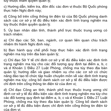
túy thuộc thẩm quyền quản lý;
c) Hướng dẫn, kiểm tra, đôn đốc các đơn vị thuộc Bộ Quốc phòng
thực hiện Nghị định này;
d) Công bố trên cổng thông tin điện tử của Bộ Quốc phòng danh
sách các cơ sở y tế đủ điều kiện xác định tình trạng nghiện ma
túy thuộc thẩm quyền quản lý.
5. Ủy ban nhân dân tỉnh, thành phố trực thuộc trung ương có
trách nhiệm:
a) Chỉ đạo các Sở, ban, ngành, cơ quan liên quan chịu trách
nhiệm thi hành Nghị định này;
b) Ban hành quy chế phối hợp thực hiện xác định tình trạng
nghiện ma túy trên địa bàn quản lý;
c) Chỉ đạo Sở Y tế chỉ định cơ sở y tế đủ điều kiện xác định tình
trạng nghiện ma túy cho các đối tượng quy định tại
điểm a, b, c
và d Khoản 1 Điều 27 Luật Phòng, chống ma túy
theo
địa bàn
quản lý; hướng dẫn và giao nhiệm vụ cho các cơ sở có chức
năng đào tạo tổ chức tập huấn chuyên môn về xác định tình trạng
nghiện ma túy;
c
ông bố danh sách cơ sở y tế đủ điều kiện được
chỉ định trên cổng thông tin điện tử của đơn vị;
d) Chỉ đạo Công an tỉnh, thành phố trực thuộc trung ương chỉ
định cơ sở y tế đủ điều kiện xác định tình trạng nghiện ma túy cho
các đối tượng quy định tại
điểm a, b, c và d Khoản 1 Điều 27 Luật
Phòng, chống ma túy
theo địa bàn quản lý. Công bố danh sách
cơ sở y tế đủ điều kiện được chỉ định trên cổng thông tin điện tử
của đơn vị;