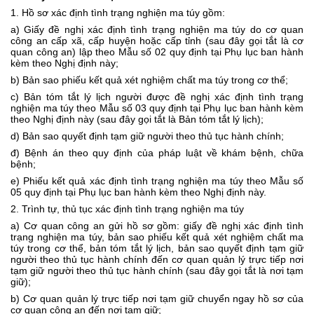
1. Hồ sơ xác định tình trạng nghiện ma túy gồm:
a) Giấy đề nghị xác định tình trạng nghiện ma túy do cơ quan
công an cấp xã, cấp huyện hoặc cấp tỉnh (sau đây gọi tắt là cơ
quan công an) lập theo
Mẫu số 02
quy định tại Phụ lục ban hành
kèm theo Nghị định này;
b) Bản sao phiếu kết quả xét nghiệm chất ma túy trong cơ thể;
c) Bản tóm tắt lý lịch người được đề nghị xác định tình trạng
nghiện ma túy theo
Mẫu số 03
quy định tại Phụ lục ban hành kèm
theo Nghị định này (sau đây gọi tắt là Bản tóm tắt lý lịch);
d) Bản sao quyết định tạm giữ người theo thủ tục hành chính;
đ) Bệnh án theo quy định của pháp luật về khám bệnh, chữa
bệnh;
e) Phiếu kết quả xác định tình trạng nghiện ma túy theo
Mẫu số
05
quy định tại Phụ lục ban hành kèm theo Nghị định này.
2. Trình tự, thủ tục xác định tình trạng nghiện ma túy
a) Cơ quan công an gửi hồ sơ gồm: giấy đề nghị xác định tình
trạng nghiện ma túy, bản sao phiếu kết quả xét nghiệm chất ma
túy trong cơ thể, bản tóm tắt lý lịch, bản sao quyết định tạm giữ
người theo thủ tục hành chính đến cơ quan quản lý trực tiếp nơi
tạm giữ người theo thủ tục hành chính (sau đây gọi tắt là nơi tạm
giữ);
b) Cơ quan quản lý trực tiếp nơi tạm giữ chuyển ngay hồ sơ của
cơ quan công an đến nơi tạm giữ;