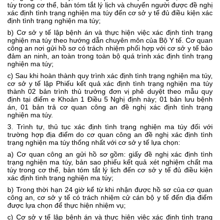
túy trong cơ thể, bản tóm tắt lý lịch và chuyển người được đề nghị
xác định tình trạng nghiện ma túy đến cơ sở y tế đủ điều kiện xác
định tình trạng nghiện ma túy;
b) Cơ sở y tế lập bệnh án và thực hiện việc xác định tình trạng
nghiện ma túy theo hướng dẫn chuyên môn của Bộ Y tế. Cơ quan
công an nơi gửi hồ sơ có trách nhiệm phối hợp với cơ sở y tế bảo
đảm an ninh, an toàn trong toàn bộ quá trình xác định tình trạng
nghiện ma túy;
c) Sau khi hoàn thành quy trình xác định tình trạng nghiện ma túy,
cơ sở y tế lập Phiếu kết quả xác định tình trạng nghiện ma túy
thành 02 bản trình thủ trưởng đơn vị phê duyệt theo mẫu quy
định tại điểm e Khoản 1 Điều 5 Nghị định này; 01 bản lưu bệnh
án, 01 bản trả cơ quan công an đề nghị xác định tình trạng
nghiện ma túy.
3. Trình tự, thủ tục xác định tình trạng nghiện ma túy đối với
trường hợp địa điểm do cơ quan công an đề nghị xác định tình
trạng nghiện ma túy thống nhất với cơ sở y tế lựa chọn:
a) Cơ quan công an gửi hồ sơ gồm: giấy đề nghị xác định tình
trạng nghiện ma túy, bản sao phiếu kết quả xét nghiệm chất ma
túy trong cơ thể, bản tóm tắt lý lịch đến cơ sở y tế đủ điều kiện
xác định tình trạng nghiện ma túy;
b) Trong thời hạn 24 giờ kể từ khi nhận được hồ sơ của cơ quan
công an, cơ sở y tế có trách nhiệm cử cán bộ y tế đến địa điểm
được lựa chọn để thực hiện nhiệm vụ;
c) Cơ sở y tế lập bệnh án và thực hiện việc xác định tình trạng