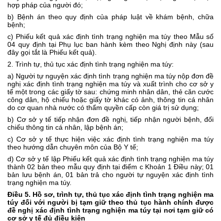
hợp pháp của người đó;
b) Bệnh án theo quy định của pháp luật về khám bệnh, chữa
bệnh;
c) Phiếu kết quả xác định tình trạng nghiện ma túy theo
Mẫu số
04
quy định tại Phụ lục ban hành kèm theo Nghị định này (sau
đây gọi tắt là Phiếu kết quả).
2. Trình tự, thủ tục xác định tình trạng nghiện ma túy:
a) Người tự nguyện xác định tình trạng nghiện ma túy nộp đơn đề
nghị xác định tình trạng nghiện ma túy và xuất trình cho cơ sở y
tế một trong các giấy tờ sau: chứng minh nhân dân, thẻ căn cước
công dân, hộ chiếu hoặc giấy tờ khác có ảnh, thông tin cá nhân
do cơ quan nhà nước có thẩm quyền cấp còn giá trị sử dụng;
b) Cơ sở y tế tiếp nhận đơn đề nghị, tiếp nhận người bệnh, đối
chiếu thông tin cá nhân, lập bệnh án;
c) Cơ sở y tế thực hiện việc xác định tình trạng nghiện ma túy
theo hướng dẫn chuyên môn của Bộ Y tế;
d) Cơ sở y tế lập Phiếu kết quả xác định tình trạng nghiện ma túy
thành 02 bản theo mẫu quy định tại điểm c Khoản 1 Điều này; 01
bản lưu bệnh án, 01 bản trả cho người tự nguyện xác định tình
trạng nghiện ma túy.
Điều 5. Hồ sơ, trình tự, thủ tục xác định tình trạng nghiện ma
túy đối với người bị tạm giữ theo thủ tục hành chính được
đề nghị xác định tình trạng nghiện ma túy tại nơi tạm giữ có
cơ sở y tế đủ điều kiện