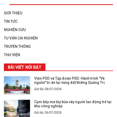
GIỚI THIỆU
TIN TỨC
NGHIÊN CỨU
TƯ VẤN CAI NGHIỆN
TRUYỀN THÔNG
THƯ VIỆN
BÀI VIẾT NỔI BẬT
Viện PSD và Tập đoàn PSD: Hành trình "Về
nguồn" tri ân tại vùng đất thiêng Quảng Trị
Gửi lúc 28/07/2026
Cạm bẫy ma túy bủa vây người lao động trẻ tại
khu công nghiệp
Gửi lúc 26/07/2026