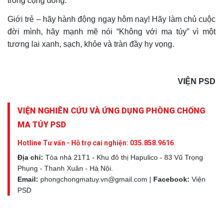
trong cộng đồng.
Giới trẻ – hãy hành động ngay hôm nay! Hãy làm chủ cuộc
đời mình, hãy mạnh mẽ nói “Không với ma túy” vì một
tương lai xanh, sạch, khỏe và tràn đầy hy vọng.
VIỆN PSD
VIỆN NGHIÊN CỨU VÀ ỨNG DỤNG PHÒNG CHỐNG
MA TÚY PSD
Hotline Tư vấn - Hỗ trợ cai nghiện:
035.858.9616
Địa chỉ:
Tòa nhà 21T1 - Khu đô thị Hapulico - 83 Vũ Trọng
Phụng - Thanh Xuân - Hà Nội.
Email:
phongchongmatuy.vn@gmail.com |
Facebook:
Viện
PSD