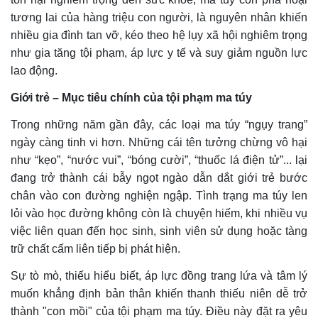
tương lai của hàng triệu con người, là nguyên nhân khiến
nhiều gia đình tan vỡ, kéo theo hệ lụy xã hội nghiêm trọng
như gia tăng tội phạm, áp lực y tế và suy giảm nguồn lực
lao động.
Giới trẻ – Mục tiêu chính của tội phạm ma túy
Trong những năm gần đây, các loại ma túy “ngụy trang”
ngày càng tinh vi hơn. Những cái tên tưởng chừng vô hại
như “kẹo”, “nước vui”, “bóng cười”, “thuốc lá điện tử”... lại
đang trở thành cái bẫy ngọt ngào dẫn dắt giới trẻ bước
chân vào con đường nghiện ngập. Tình trạng ma túy len
lỏi vào học đường không còn là chuyện hiếm, khi nhiều vụ
việc liên quan đến học sinh, sinh viên sử dụng hoặc tàng
trữ chất cấm liên tiếp bị phát hiện.
Sự tò mò, thiếu hiểu biết, áp lực đồng trang lứa và tâm lý
muốn khẳng định bản thân khiến thanh thiếu niên dễ trở
thành "con mồi" của tội phạm ma túy. Điều này đặt ra yêu