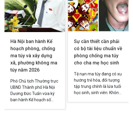
Hà Nội ban hành Kế
Sự cần thiết cần phải
hoạch phòng, chống
có bộ tài liệu chuẩn về
ma túy và xây dựng
phòng chống ma túy
xã, phường không ma
cho cha mẹ học sinh
túy năm 2026
Tệ nạn ma túy đang có xu
hướng trẻ hóa, đối tượng
Phó Chủ tịch Thường trực
tập trung chính là lứa tuổi
UBND Thành phố Hà Nội
học sinh, sinh viên. Không
Dương Đức Tuấn vừa ký
ít các bậc phụ huynh cảm
ban hành Kế hoạch số
thấy lo lắng vì chính mình
08/KH-UBND ngày
và các con còn thiếu nhiều
08/01/2026 về công tác
kiến thức, kỹ năng cơ bản
phòng, chống ma túy và
để phòng chống ma túy.
xây dựng xã, phường
Bộ tài liệu chính thống về
không ma túy trên địa bàn