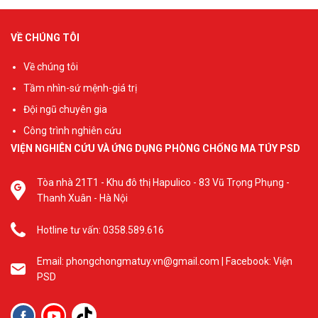
phòng, chống ma túy ra
Thành phố trong năm
đời như một giải pháp hữu
2026.
VỀ CHÚNG TÔI
hiệu khiến các bậc phụ
huynh giảm bớt nỗi lo và
Về chúng tôi
trăn trở.
Tầm nhìn-sứ mệnh-giá trị
Đội ngũ chuyên gia
Công trình nghiên cứu
VIỆN NGHIÊN CỨU VÀ ỨNG DỤNG PHÒNG CHỐNG MA TÚY PSD
Tòa nhà 21T1 - Khu đô thị Hapulico - 83 Vũ Trọng Phụng -
Thanh Xuân - Hà Nội
Hotline tư vấn: 0358.589.616
Email: phongchongmatuy.vn@gmail.com | Facebook: Viện
PSD