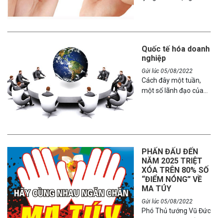
túy (PSD) - địa chỉ tin
cậy đối với người cai
nghiện ma túy
Quốc tế hóa doanh
nghiệp
Gửi lúc 05/08/2022
Cách đây một tuần,
một số lãnh đạo của
doanh nghiệp lớn
trong nước hỏi tôi:
“Thế nào là quốc tế
hóa doanh nghiệp?
Muốn quốc tế tập
PHẤN ĐẤU ĐẾN
đoàn họ phải làm gì?"
NĂM 2025 TRIỆT
XÓA TRÊN 80% SỐ
“ĐIỂM NÓNG” VỀ
MA TÚY
Gửi lúc 05/08/2022
Phó Thủ tướng Vũ Đức