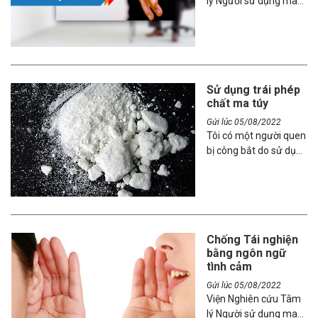
lý Người sử dụng ma
túy (PSD) tuyển Nhân
viên Sale dự án và trợ
lý dự án
Sử dụng trái phép
chất ma túy
Gửi lúc 05/08/2022
Tôi có một người quen
bị công bắt do sử dụng
ma túy, nhưng khi bị
bắt thì phát hiện trong
người của bạn tôi có
ma túy với số lượng
nhỏ - đây là ma túy
Chống Tái nghiện
bạn tôi mua giúp một
bằng ngôn ngữ
người khácvới số
tình cảm
lượng nhỏ khoảng 400
nghìn. Như vậy thì
Gửi lúc 05/08/2022
Viện Nghiên cứu Tâm
người đó sẽ bị xử lý
lý Người sử dụng ma
như thế nào?