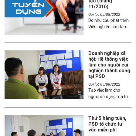
tạo (tháng
11/2016)
Gửi lúc 05/08/2022
Do nhu cầu phát triển,
Viện nghiên cứu tâm lý
người sử dụng ma túy
PSD cần tuyển dụng
05 cán bộ đào tạo
Doanh nghiệp xã
hội: Hệ thống việc
làm cho người cai
nghiện thành công
tại PSD
Gửi lúc 05/08/2022
Tạo việc làm cho
người sử dụng ma túy
sau khi được chữa trị,
phục hồi là một trong
những biện pháp quan
Thứ 5 hàng tuần,
trọng có ý nghĩa cả về
PSD tổ chức tư
kinh tế và xã hội, nhằm
vấn miễn phí
giúp người cai nghiện