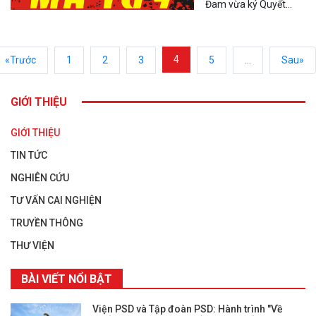
Đam vừa ký Quyết
định 1452/QĐ-TTg
phê duyệt Chương
trình phòng, chống ma
4
«Trước
1
2
3
5
...
Sau»
túy giai đoạn 2021-
2025 với mục tiêu
phấn đấu đến năm
GIỚI THIỆU
2025 triệt xóa trên
80% số “điểm nóng” về
GIỚI THIỆU
ma túy.
TIN TỨC
NGHIÊN CỨU
TƯ VẤN CAI NGHIỆN
TRUYỀN THÔNG
THƯ VIỆN
BÀI VIẾT NỔI BẬT
Viện PSD và Tập đoàn PSD: Hành trình "Về