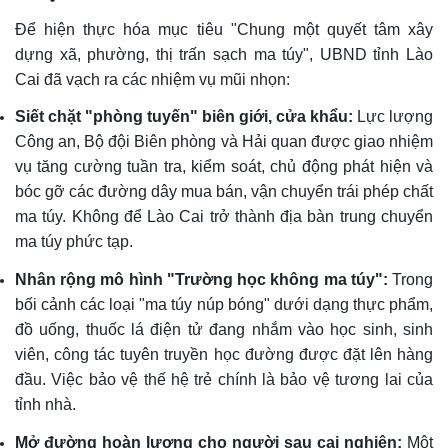
Để hiện thực hóa mục tiêu "Chung một quyết tâm xây
dựng xã, phường, thị trấn sạch ma túy", UBND tỉnh Lào
Cai đã vạch ra các nhiệm vụ mũi nhọn:
Siết chặt "phòng tuyến" biên giới, cửa khẩu:
Lực lượng
Công an, Bộ đội Biên phòng và Hải quan được giao nhiệm
vụ tăng cường tuần tra, kiểm soát, chủ động phát hiện và
bóc gỡ các đường dây mua bán, vận chuyển trái phép chất
ma túy. Không để Lào Cai trở thành địa bàn trung chuyển
ma túy phức tạp.
Nhân rộng mô hình "Trường học không ma túy":
Trong
bối cảnh các loại "ma túy núp bóng" dưới dạng thực phẩm,
đồ uống, thuốc lá điện tử đang nhắm vào học sinh, sinh
viên, công tác tuyên truyền học đường được đặt lên hàng
đầu. Việc bảo vệ thế hệ trẻ chính là bảo vệ tương lai của
tỉnh nhà.
Mở đường hoàn lương cho người sau cai nghiện:
Một