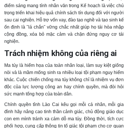
điểm sáng mang tính nhân văn trong Kế hoạch là việc chú
trọng triển khai hiệu quả chính sách tín dụng đối với người
sau cai nghiện. Hỗ trợ vốn vay, đào tạo nghề và tạo sinh kế
ổn định là "lá chắn" vững chắc nhất giúp họ tái hòa nhập
cộng đồng, xóa bỏ mặc cảm và chặn đứng nguy cơ tái
nghiện.
Trách nhiệm không của riêng ai
Ma túy là hiểm họa của toàn nhân loại, làm suy kiệt giống
nòi và là mầm mống sinh ra nhiều loại tội phạm nguy hiểm
khác. Cuộc chiến chống ma túy không chỉ là nhiệm vụ đơn
độc của lực lượng công an hay chính quyền, mà đòi hỏi
sức mạnh tổng hợp của toàn dân.
Chính quyền tỉnh Lào Cai kêu gọi mỗi cá nhân, mỗi gia
đình hãy nâng cao tinh thần cảnh giác, chủ động giáo dục
con em mình tránh xa cám dỗ ma túy. Đồng thời, tích cực
phối hợp, cung cấp thông tin tố giác tội phạm cho cơ quan