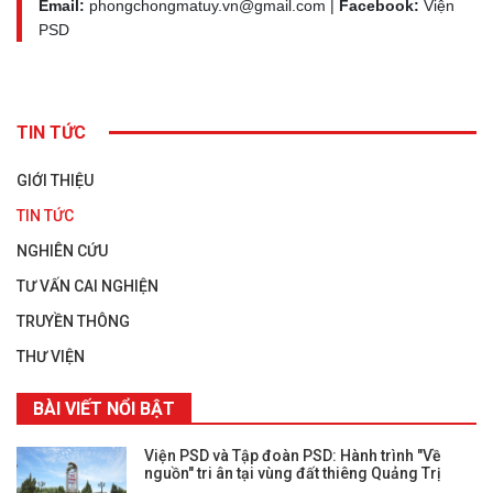
Email:
phongchongmatuy.vn@gmail.com |
Facebook:
Viện
PSD
TIN TỨC
GIỚI THIỆU
TIN TỨC
NGHIÊN CỨU
TƯ VẤN CAI NGHIỆN
TRUYỀN THÔNG
THƯ VIỆN
BÀI VIẾT NỔI BẬT
Viện PSD và Tập đoàn PSD: Hành trình "Về
nguồn" tri ân tại vùng đất thiêng Quảng Trị