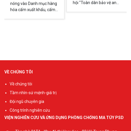
hội "Toàn dân bảo vệ an
nóng vào Danh mục hàng
ninh Tổ quốc" điểm cấp
hóa cấm xuất khẩu, cấm
Trung ương. Sự kiện
nhập khẩu, có hiệu lực từ
khẳng định sức mạnh khối
ngày 5/9.
đại đoàn kết và hiệu quả
từ "thế trận lòng dân"
trong công tác giữ gìn an
ninh, trật tự cơ sở.
VỀ CHÚNG TÔI
Về chúng tôi
Tầm nhìn-sứ mệnh-giá trị
Đội ngũ chuyên gia
Công trình nghiên cứu
VIỆN NGHIÊN CỨU VÀ ỨNG DỤNG PHÒNG CHỐNG MA TÚY PSD